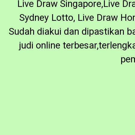
Live Draw Singapore,Live Dr
Sydney Lotto, Live Draw Ho
Sudah diakui dan dipastikan
judi online terbesar,terlen
pe