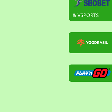
& VSPORTS