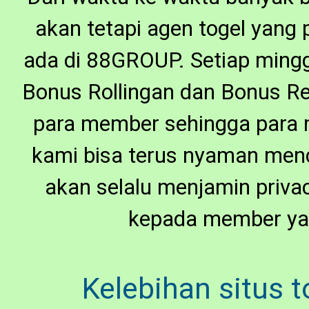
akan tetapi agen togel yang 
ada di 88GROUP. Setiap min
Bonus Rollingan dan Bonus Re
para member sehingga para m
kami bisa terus nyaman me
akan selalu menjamin priv
kepada member yan
Kelebihan situs t