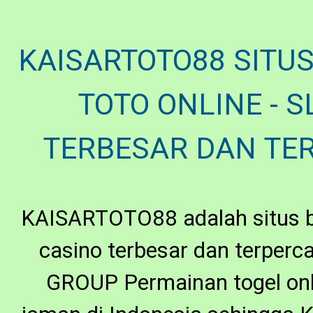
KAISARTOTO88 SITUS
TOTO ONLINE - S
TERBESAR DAN TER
KAISARTOTO88 adalah situs ban
casino terbesar dan terperc
GROUP Permainan togel onli