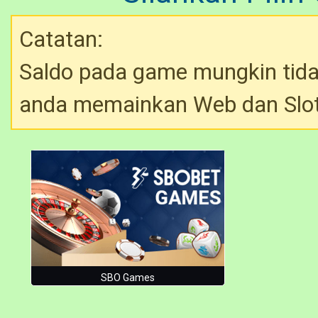
Catatan:
Saldo pada game mungkin tida
anda memainkan Web dan Slo
SBO Games