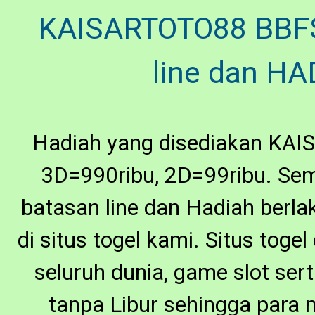
KAISARTOTO88 BBFS 
line dan H
Hadiah yang disediakan KAI
3D=990ribu, 2D=99ribu. Semu
batasan line dan Hadiah berl
di situs togel kami. Situs toge
seluruh dunia, game slot ser
tanpa Libur sehingga para