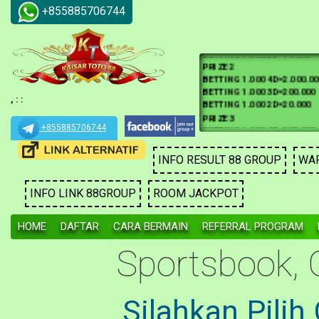
PRIZE 1
+855885706744
BETTING 1.000 4D=7.000.0
BETTING 1.000 3D=700.000
BETTING 1.000 2D=70.000
PRIZE 2
BETTING 1.000 4D=2.000.0
BETTING 1.000 3D=200.000
BETTING 1.000 2D=20.000
,
:
:
PRIZE 3
BETTING 1.000 4D=900.000
+855885706744
BETTING 1.000 3D=90.000
BETTING 1.000 2D=9.000
TERSEDIA JUGA MENU PO
INFO RESULT 88 GROUP
WA
MAIN (AS,COP,KEP,EKR) 
HASIL BETTINGAN LANGSU
INFO LINK 88GROUP
ROOM JACKPOT
KAISARTOTO88 (NO DISKO
HOME
DAFTAR
CARA BERMAIN
REFERRAL PROGRAM
Sportsbook,
Silahkan Pili