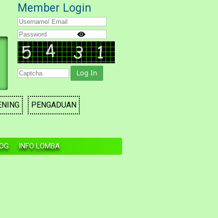
Member Login
Log In
ENING
PENGADUAN
OG
INFO LOMBA