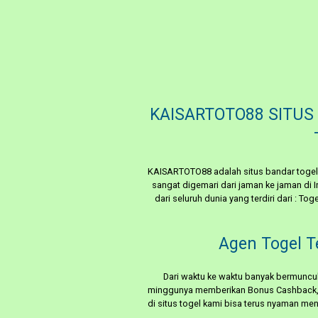
KAISARTOTO88 SITUS 
KAISARTOTO88 adalah situs bandar togel o
sangat digemari dari jaman ke jaman di
dari seluruh dunia yang terdiri dari : 
Agen Togel T
Dari waktu ke waktu banyak bermuncul
minggunya memberikan Bonus Cashback, 
di situs togel kami bisa terus nyaman 