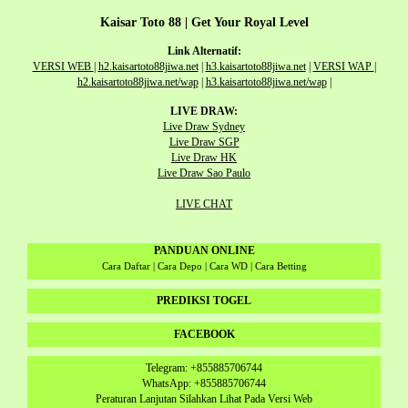
Kaisar Toto 88 | Get Your Royal Level
Link Alternatif:
VERSI WEB
|
h2.kaisartoto88jiwa.net
|
h3.kaisartoto88jiwa.net
|
VERSI WAP
|
h2.kaisartoto88jiwa.net/wap
|
h3.kaisartoto88jiwa.net/wap
|
LIVE DRAW:
Live Draw Sydney
Live Draw SGP
Live Draw HK
Live Draw Sao Paulo
LIVE CHAT
PANDUAN ONLINE
Cara Daftar | Cara Depo | Cara WD | Cara Betting
PREDIKSI TOGEL
FACEBOOK
Telegram: +855885706744
WhatsApp: +855885706744
Peraturan Lanjutan Silahkan Lihat Pada Versi Web