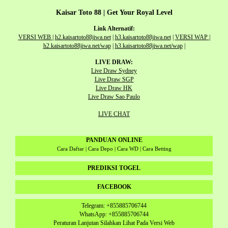
Kaisar Toto 88 | Get Your Royal Level
Link Alternatif:
VERSI WEB
|
h2.kaisartoto88jiwa.net
|
h3.kaisartoto88jiwa.net
|
VERSI WAP
|
h2.kaisartoto88jiwa.net/wap
|
h3.kaisartoto88jiwa.net/wap
|
LIVE DRAW:
Live Draw Sydney
Live Draw SGP
Live Draw HK
Live Draw Sao Paulo
LIVE CHAT
PANDUAN ONLINE
Cara Daftar | Cara Depo | Cara WD | Cara Betting
PREDIKSI TOGEL
FACEBOOK
Telegram: +855885706744
WhatsApp: +855885706744
Peraturan Lanjutan Silahkan Lihat Pada Versi Web