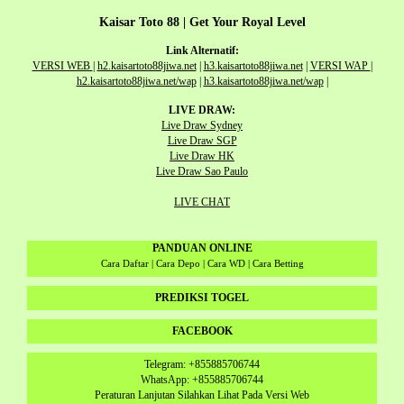
Kaisar Toto 88 | Get Your Royal Level
Link Alternatif:
VERSI WEB
|
h2.kaisartoto88jiwa.net
|
h3.kaisartoto88jiwa.net
|
VERSI WAP
|
h2.kaisartoto88jiwa.net/wap
|
h3.kaisartoto88jiwa.net/wap
|
LIVE DRAW:
Live Draw Sydney
Live Draw SGP
Live Draw HK
Live Draw Sao Paulo
LIVE CHAT
PANDUAN ONLINE
Cara Daftar | Cara Depo | Cara WD | Cara Betting
PREDIKSI TOGEL
FACEBOOK
Telegram: +855885706744
WhatsApp: +855885706744
Peraturan Lanjutan Silahkan Lihat Pada Versi Web