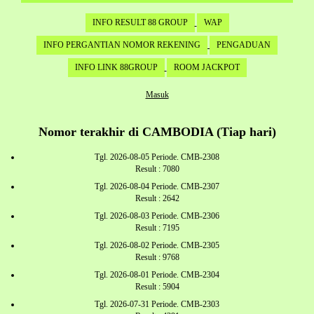
INFO RESULT 88 GROUP
WAP
INFO PERGANTIAN NOMOR REKENING
PENGADUAN
INFO LINK 88GROUP
ROOM JACKPOT
Masuk
Nomor terakhir di CAMBODIA (Tiap hari)
Tgl. 2026-08-05 Periode. CMB-2308
Result : 7080
Tgl. 2026-08-04 Periode. CMB-2307
Result : 2642
Tgl. 2026-08-03 Periode. CMB-2306
Result : 7195
Tgl. 2026-08-02 Periode. CMB-2305
Result : 9768
Tgl. 2026-08-01 Periode. CMB-2304
Result : 5904
Tgl. 2026-07-31 Periode. CMB-2303