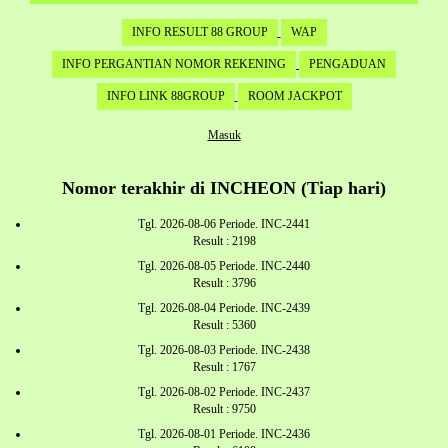
INFO RESULT 88 GROUP
WAP
INFO PERGANTIAN NOMOR REKENING
PENGADUAN
INFO LINK 88GROUP
ROOM JACKPOT
Masuk
Nomor terakhir di INCHEON (Tiap hari)
Tgl. 2026-08-06 Periode. INC-2441
Result : 2198
Tgl. 2026-08-05 Periode. INC-2440
Result : 3796
Tgl. 2026-08-04 Periode. INC-2439
Result : 5360
Tgl. 2026-08-03 Periode. INC-2438
Result : 1767
Tgl. 2026-08-02 Periode. INC-2437
Result : 9750
Tgl. 2026-08-01 Periode. INC-2436