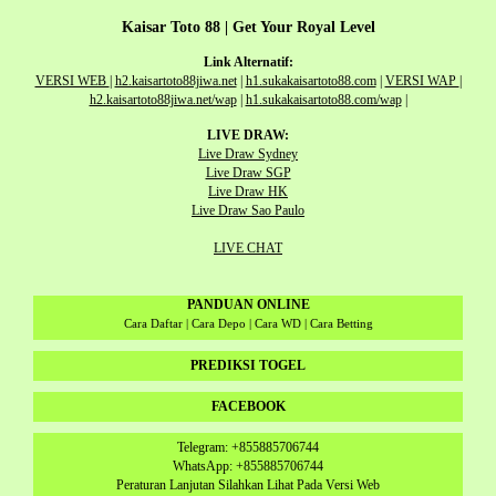
Kaisar Toto 88 | Get Your Royal Level
Link Alternatif:
VERSI WEB
|
h2.kaisartoto88jiwa.net
|
h1.sukakaisartoto88.com
|
VERSI WAP
|
h2.kaisartoto88jiwa.net/wap
|
h1.sukakaisartoto88.com/wap
|
LIVE DRAW:
Live Draw Sydney
Live Draw SGP
Live Draw HK
Live Draw Sao Paulo
LIVE CHAT
PANDUAN ONLINE
Cara Daftar | Cara Depo | Cara WD | Cara Betting
PREDIKSI TOGEL
FACEBOOK
Telegram: +855885706744
WhatsApp: +855885706744
Peraturan Lanjutan Silahkan Lihat Pada Versi Web