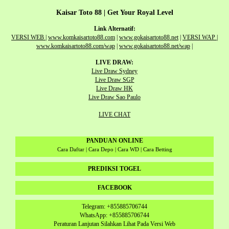
Kaisar Toto 88 | Get Your Royal Level
Link Alternatif:
VERSI WEB
|
www.komkaisartoto88.com
|
www.gokaisartoto88.net
|
VERSI WAP
|
www.komkaisartoto88.com/wap
|
www.gokaisartoto88.net/wap
|
LIVE DRAW:
Live Draw Sydney
Live Draw SGP
Live Draw HK
Live Draw Sao Paulo
LIVE CHAT
PANDUAN ONLINE
Cara Daftar | Cara Depo | Cara WD | Cara Betting
PREDIKSI TOGEL
FACEBOOK
Telegram: +855885706744
WhatsApp: +855885706744
Peraturan Lanjutan Silahkan Lihat Pada Versi Web