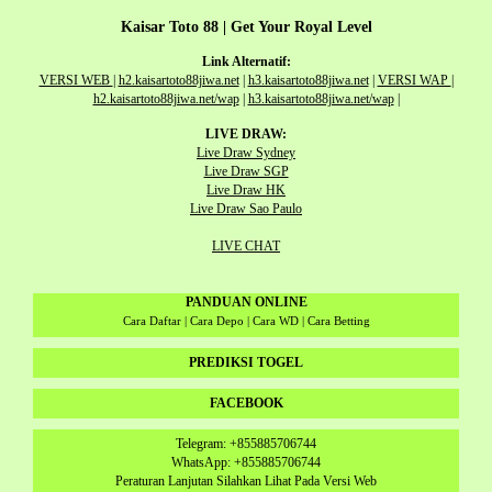
Kaisar Toto 88 | Get Your Royal Level
Link Alternatif:
VERSI WEB
|
h2.kaisartoto88jiwa.net
|
h3.kaisartoto88jiwa.net
|
VERSI WAP
|
h2.kaisartoto88jiwa.net/wap
|
h3.kaisartoto88jiwa.net/wap
|
LIVE DRAW:
Live Draw Sydney
Live Draw SGP
Live Draw HK
Live Draw Sao Paulo
LIVE CHAT
PANDUAN ONLINE
Cara Daftar | Cara Depo | Cara WD | Cara Betting
PREDIKSI TOGEL
FACEBOOK
Telegram: +855885706744
WhatsApp: +855885706744
Peraturan Lanjutan Silahkan Lihat Pada Versi Web