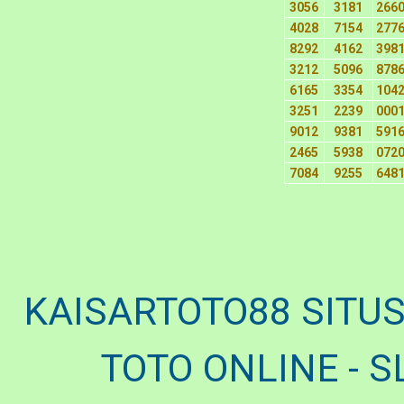
3056
3181
266
4028
7154
277
8292
4162
398
3212
5096
878
6165
3354
104
3251
2239
000
9012
9381
591
2465
5938
072
7084
9255
648
KAISARTOTO88 SITUS
TOTO ONLINE - S