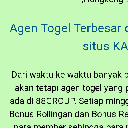
Agen Togel Terbesar 
situs K
Dari waktu ke waktu banyak b
akan tetapi agen togel yang 
ada di 88GROUP. Setiap min
Bonus Rollingan dan Bonus Re
para member sehingga para m