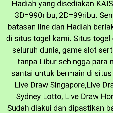
Hadiah yang disediakan KAI
3D=990ribu, 2D=99ribu. Semu
batasan line dan Hadiah berl
di situs togel kami. Situs toge
seluruh dunia, game slot ser
tanpa Libur sehingga para
santai untuk bermain di situ
Live Draw Singapore,Live Dr
Sydney Lotto, Live Draw Ho
Sudah diakui dan dipastikan