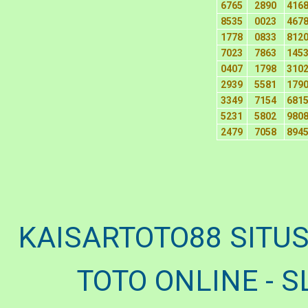
6765
2890
416
8535
0023
467
1778
0833
812
7023
7863
145
0407
1798
310
2939
5581
179
3349
7154
681
5231
5802
980
2479
7058
894
KAISARTOTO88 SITUS
TOTO ONLINE - S