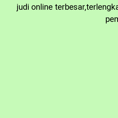
judi online terbesar,terlen
pe