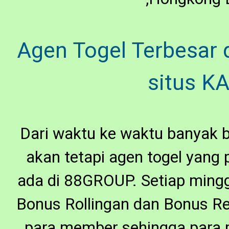
Agen Togel Terbesar 
situs K
Dari waktu ke waktu banyak b
akan tetapi agen togel yang 
ada di 88GROUP. Setiap min
Bonus Rollingan dan Bonus Re
para member sehingga para m