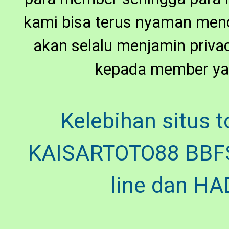
kami bisa terus nyaman me
akan selalu menjamin priv
kepada member yan
Kelebihan situs t
KAISARTOTO88 BBFS 
line dan H