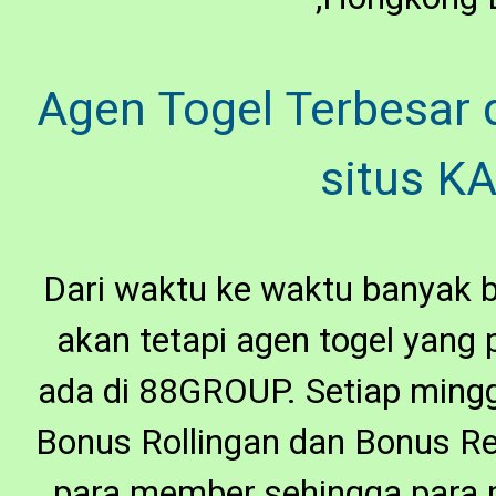
Agen Togel Terbesar 
situs K
Dari waktu ke waktu banyak b
akan tetapi agen togel yang 
ada di 88GROUP. Setiap min
Bonus Rollingan dan Bonus Re
para member sehingga para m