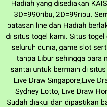
Hadiah yang disediakan KAI
3D=990ribu, 2D=99ribu. Semu
batasan line dan Hadiah berl
di situs togel kami. Situs toge
seluruh dunia, game slot ser
tanpa Libur sehingga para
santai untuk bermain di situ
Live Draw Singapore,Live Dr
Sydney Lotto, Live Draw Ho
Sudah diakui dan dipastikan