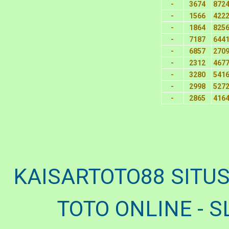
-
3674
872
-
1566
422
-
1864
825
-
7187
644
-
6857
270
-
2312
467
-
3280
541
-
2998
527
-
2865
416
KAISARTOTO88 SITUS
TOTO ONLINE - S