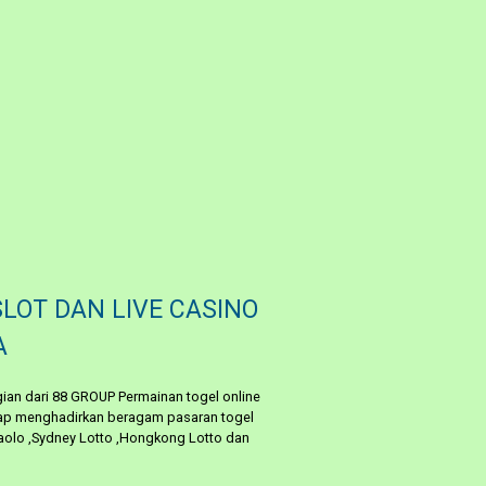
SLOT DAN LIVE CASINO
A
gian dari 88 GROUP Permainan togel online
gkap menghadirkan beragam pasaran togel
 Paolo ,Sydney Lotto ,Hongkong Lotto dan