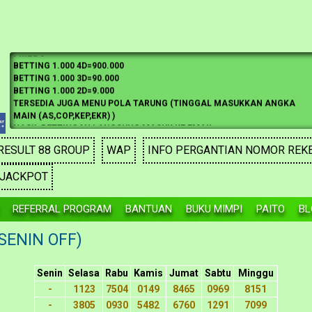
BETTING 1.000 4D=2.000.000
BETTING 1.000 3D=200.000
BETTING 1.000 2D=20.000
PRIZE 3
BETTING 1.000 4D=900.000
BETTING 1.000 3D=90.000
BETTING 1.000 2D=9.000
TERSEDIA JUGA MENU POLA TARUNG (TINGGAL MASUKKAN ANGKA
MAIN (AS,COP,KEP,EKR) )
HASIL BETTINGAN LANGSUNG MASUK KE EMAIL
KAISARTOTO88 (NO DISKON)
RESULT 88 GROUP
WAP
INFO PERGANTIAN NOMOR REK
JACKPOT
REFERRAL PROGRAM
BANTUAN
BUKU MIMPI
PAITO
BL
SENIN OFF)
Senin
Selasa
Rabu
Kamis
Jumat
Sabtu
Minggu
-
1123
7504
0149
8465
0969
8151
-
3805
0930
5482
6760
1291
7099